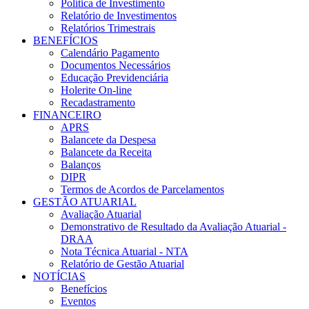
Política de Investimento
Relatório de Investimentos
Relatórios Trimestrais
BENEFÍCIOS
Calendário Pagamento
Documentos Necessários
Educação Previdenciária
Holerite On-line
Recadastramento
FINANCEIRO
APRS
Balancete da Despesa
Balancete da Receita
Balanços
DIPR
Termos de Acordos de Parcelamentos
GESTÃO ATUARIAL
Avaliação Atuarial
Demonstrativo de Resultado da Avaliação Atuarial -
DRAA
Nota Técnica Atuarial - NTA
Relatório de Gestão Atuarial
NOTÍCIAS
Benefícios
Eventos