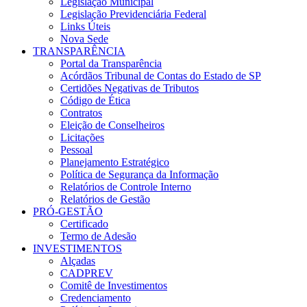
Legislação Municipal
Legislação Previdenciária Federal
Links Úteis
Nova Sede
TRANSPARÊNCIA
Portal da Transparência
Acórdãos Tribunal de Contas do Estado de SP
Certidões Negativas de Tributos
Código de Ética
Contratos
Eleição de Conselheiros
Licitações
Pessoal
Planejamento Estratégico
Política de Segurança da Informação
Relatórios de Controle Interno
Relatórios de Gestão
PRÓ-GESTÃO
Certificado
Termo de Adesão
INVESTIMENTOS
Alçadas
CADPREV
Comitê de Investimentos
Credenciamento