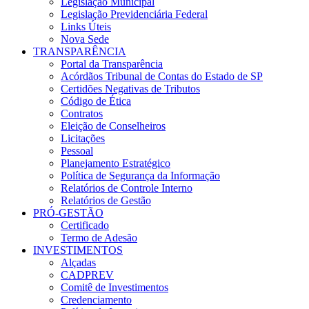
Legislação Municipal
Legislação Previdenciária Federal
Links Úteis
Nova Sede
TRANSPARÊNCIA
Portal da Transparência
Acórdãos Tribunal de Contas do Estado de SP
Certidões Negativas de Tributos
Código de Ética
Contratos
Eleição de Conselheiros
Licitações
Pessoal
Planejamento Estratégico
Política de Segurança da Informação
Relatórios de Controle Interno
Relatórios de Gestão
PRÓ-GESTÃO
Certificado
Termo de Adesão
INVESTIMENTOS
Alçadas
CADPREV
Comitê de Investimentos
Credenciamento