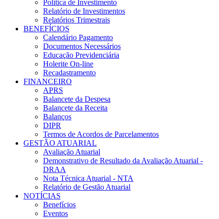
Política de Investimento
Relatório de Investimentos
Relatórios Trimestrais
BENEFÍCIOS
Calendário Pagamento
Documentos Necessários
Educação Previdenciária
Holerite On-line
Recadastramento
FINANCEIRO
APRS
Balancete da Despesa
Balancete da Receita
Balanços
DIPR
Termos de Acordos de Parcelamentos
GESTÃO ATUARIAL
Avaliação Atuarial
Demonstrativo de Resultado da Avaliação Atuarial -
DRAA
Nota Técnica Atuarial - NTA
Relatório de Gestão Atuarial
NOTÍCIAS
Benefícios
Eventos