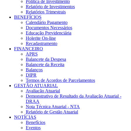
Política de Investimento
Relatório de Investimentos
Relatórios Trimestrais
BENEFÍCIOS
Calendário Pagamento
Documentos Necessários
Educação Previdenciária
Holerite On-line
Recadastramento
FINANCEIRO
APRS
Balancete da Despesa
Balancete da Receita
Balanços
DIPR
Termos de Acordos de Parcelamentos
GESTÃO ATUARIAL
Avaliação Atuarial
Demonstrativo de Resultado da Avaliação Atuarial -
DRAA
Nota Técnica Atuarial - NTA
Relatório de Gestão Atuarial
NOTÍCIAS
Benefícios
Eventos