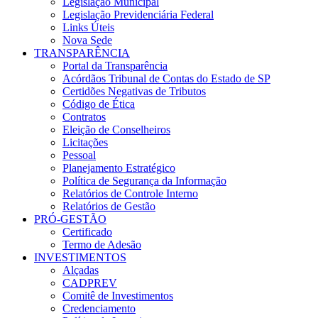
Legislação Municipal
Legislação Previdenciária Federal
Links Úteis
Nova Sede
TRANSPARÊNCIA
Portal da Transparência
Acórdãos Tribunal de Contas do Estado de SP
Certidões Negativas de Tributos
Código de Ética
Contratos
Eleição de Conselheiros
Licitações
Pessoal
Planejamento Estratégico
Política de Segurança da Informação
Relatórios de Controle Interno
Relatórios de Gestão
PRÓ-GESTÃO
Certificado
Termo de Adesão
INVESTIMENTOS
Alçadas
CADPREV
Comitê de Investimentos
Credenciamento