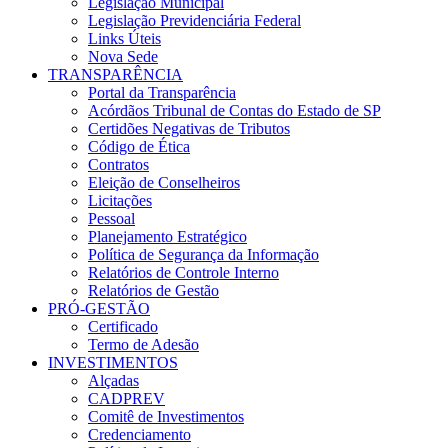
Legislação Municipal
Legislação Previdenciária Federal
Links Úteis
Nova Sede
TRANSPARÊNCIA
Portal da Transparência
Acórdãos Tribunal de Contas do Estado de SP
Certidões Negativas de Tributos
Código de Ética
Contratos
Eleição de Conselheiros
Licitações
Pessoal
Planejamento Estratégico
Política de Segurança da Informação
Relatórios de Controle Interno
Relatórios de Gestão
PRÓ-GESTÃO
Certificado
Termo de Adesão
INVESTIMENTOS
Alçadas
CADPREV
Comitê de Investimentos
Credenciamento