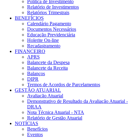
Política de Investimento
Relatório de Investimentos
Relatórios Trimestrais
BENEFÍCIOS
Calendário Pagamento
Documentos Necessários
Educação Previdenciária
Holerite On-line
Recadastramento
FINANCEIRO
APRS
Balancete da Despesa
Balancete da Receita
Balanços
DIPR
Termos de Acordos de Parcelamentos
GESTÃO ATUARIAL
Avaliação Atuarial
Demonstrativo de Resultado da Avaliação Atuarial -
DRAA
Nota Técnica Atuarial - NTA
Relatório de Gestão Atuarial
NOTÍCIAS
Benefícios
Eventos